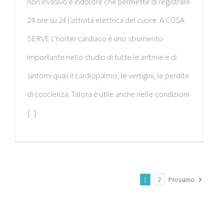
non invasivo e indolore che permette di registrare
24 ore su 24 l’attività elettrica del cuore. A COSA
SERVE L’holter cardiaco è uno strumento
importante nello studio di tutte le aritmie e di
sintomi quali il cardiopalmo, le vertigini, le perdite
di coscienza. Talora è utile anche nelle condizioni
[...]
1
2
Prossimo