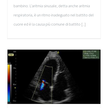
bambino. L’aritmia sinusale, detta anche aritmia
respiratoria, è un ritmo inadeguato nel battito del
cuore ed è la causa più comune di battito [...]