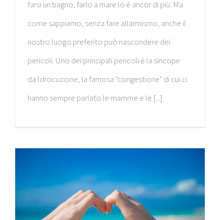
farsi un bagno, farlo a mare lo è ancor di più. Ma
come sappiamo, senza fare allarmismo, anche il
nostro luogo preferito può nascondere dei
pericoli. Uno dei principali pericoli è la sincope
da Idrocuzione, la famosa "congestione" di cui ci
hanno sempre parlato le mamme e le [...]