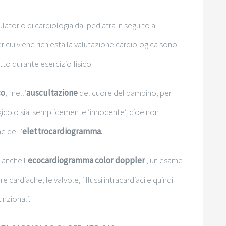
atorio di cardiologia dal pediatra in seguito al
per cui viene richiesta la valutazione cardiologica sono
tto durante esercizio fisico.
co
, nell’
auscultazione
del cuore del bambino, per
ogico o sia semplicemente ‘innocente’, cioè non
e dell’
elettrocardiogramma.
anche l’
ecocardiogramma color doppler
, un esame
 cardiache, le valvole, i flussi intracardiaci e quindi
unzionali.