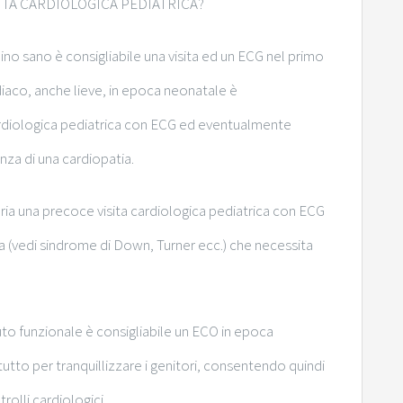
ITA CARDIOLOGICA PEDIATRICA?
ino sano è consigliabile una visita ed un ECG nel primo
rdiaco, anche lieve, in epoca neonatale è
cardiologica pediatrica con ECG ed eventualmente
za di una cardiopatia.
ria una precoce visita cardiologica pediatrica con ECG
 (vedi sindrome di Down, Turner ecc.) che necessita
uto funzionale è consigliabile un ECO in epoca
utto per tranquillizzare i genitori, consentendo quindi
rolli cardiologici.