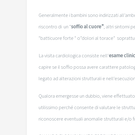
Generalmente i bambini sono indirizzati all’ambul
riscontro di un “
soffio al cuore”
; altri sintomi 
“batticuore forte “ o”dolori al torace” soprattu
La visita cardiologica consiste nell’
esame clini
capire se il soffio possa avere carattere patol
legato ad alterazioni strutturali e nell’esecuzion
Qualora emergesse un dubbio, viene effettuato 
utilissimo perché consente di valutare le strutture
riconoscere eventuali anomalie strutturali e/o f