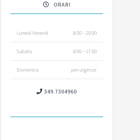
ORARI
Lunedi-Venerdi
8:00 – 20:00
Sabato
8:00 – 17:00
Domenica
per urgenze
349.7304960