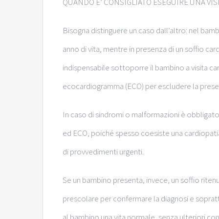
QUANDO E’ CONSIGLIATO ESEGUIRE UNA VIS
Bisogna distinguere un caso dall’altro: nel bamb
anno di vita, mentre in presenza di un soffio ca
indispensabile sottoporre il bambino a visita 
ecocardiogramma (ECO) per escludere la presen
In caso di sindromi o malformazioni è obbligato
ed ECO, poiché spesso coesiste una cardiopatia
di provvedimenti urgenti.
Se un bambino presenta, invece, un soffio riten
prescolare per confermare la diagnosi e sopratt
al bambino una vita normale, senza ulteriori cont