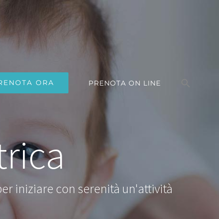
Search
for:
RENOTA ORA
PRENOTA ON LINE
Search Button
trica
 iniziare con serenità un'attività