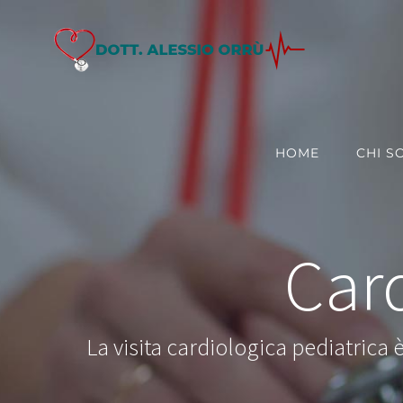
Salta
al
contenuto
HOME
CHI S
Card
La visita cardiologica pediatrica