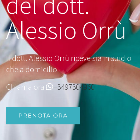
del dott.
Alessio Orrù
Il dott. Alessio Orrù riceve sia in studio
che a domicilio
Chiama ora
+3497304960
PRENOTA ORA