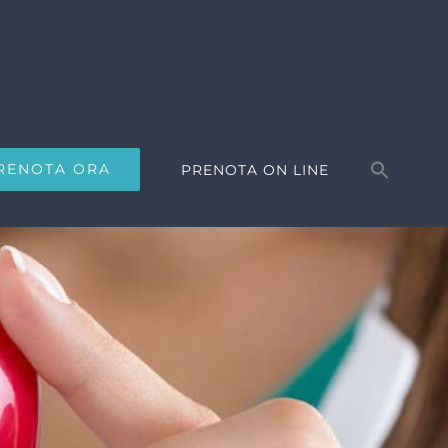
Search
for:
RENOTA ORA
PRENOTA ON LINE
Search Button