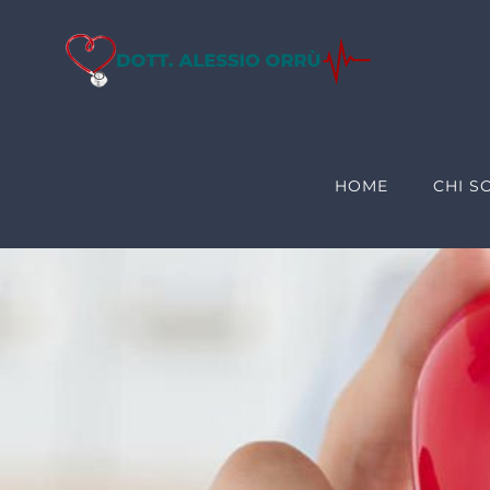
Salta
al
contenuto
HOME
CHI S