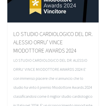
LO STUDIO CARDIOLOGICO DEL DR.
ALESSIO ORRU’ VINCE
MIODOTTORE AWARDS 2024
LO STUDIO CARDIOLOGICO DEL DR. ALESSIO
ORRU' VINCE MIODOTTORE AWARDS 2024 E'
con immenso piacere che vi annuncio che lo
studio ha vinto il premio Miodottore Awards 2024
classificandosi come il miglior studio cardiologico
in Italia nel 2024. E' un riconoscimento importante