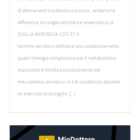
di allenamenti in palestra e piscina...vediamo le
differenze tra soglia aerobica e anaerobica LA
SOGLIA AEROBICA: COS’È? Il
termine aerobico definisce una condizione nella
quale l’energia complessiva per il metabolismo
muscolare è fornita esclusivamente dal
meccanismo aerobico. In tali condizioni, durante
un esercizio prolungato, [...]