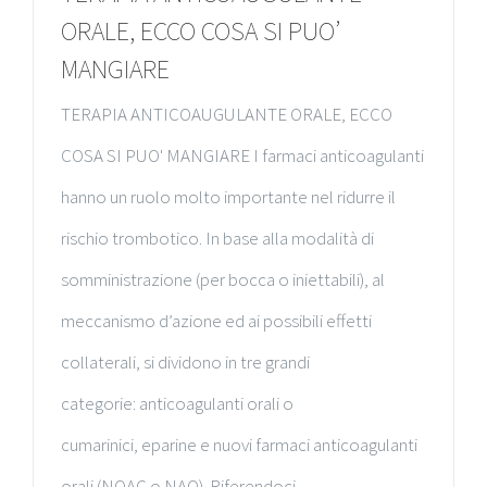
ORALE, ECCO COSA SI PUO’
MANGIARE
TERAPIA ANTICOAUGULANTE ORALE, ECCO
COSA SI PUO' MANGIARE I farmaci anticoagulanti
hanno un ruolo molto importante nel ridurre il
rischio trombotico. In base alla modalità di
somministrazione (per bocca o iniettabili), al
meccanismo d’azione ed ai possibili effetti
collaterali, si dividono in tre grandi
categorie: anticoagulanti orali o
cumarinici, eparine e nuovi farmaci anticoagulanti
orali (NOAC o NAO). Riferendoci