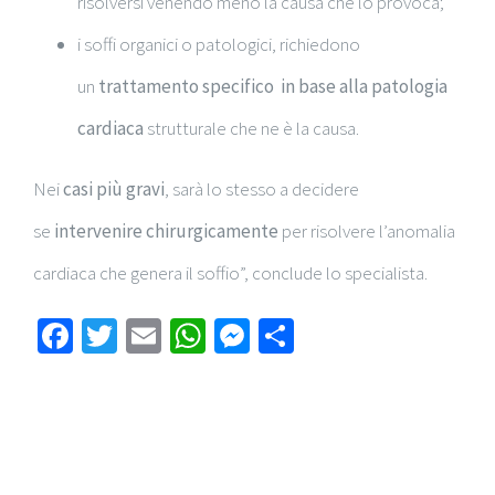
risolversi venendo meno la causa che lo provoca;
i soffi organici o patologici, richiedono
un
trattamento specifico
in base alla patologia
cardiaca
strutturale che ne è la causa.
Nei
casi più gravi
, sarà lo stesso a decidere
se
intervenire chirurgicamente
per risolvere l’anomalia
cardiaca che genera il soffio”, conclude lo specialista.
Facebook
Twitter
Email
WhatsApp
Messenger
Condividi