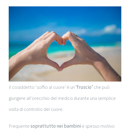
Il cosiddetto ‘soffio al cuore’ è un
‘fruscio’
che può
giungere all’orecchio del medico durante una semplice
visita di controllo del cuore.
Frequente
soprattutto nei bambini
e spesso motivo