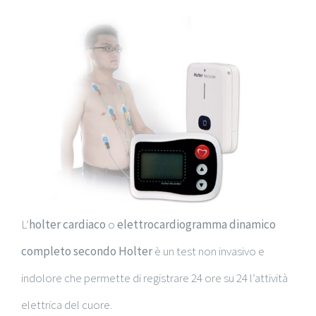
L’
holter cardiaco
o
elettrocardiogramma dinamico
completo secondo Holter
è un test non invasivo e
indolore che permette di registrare 24 ore su 24 l’attività
elettrica del cuore.