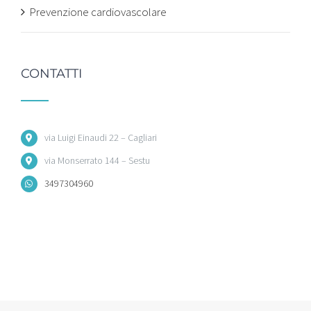
Prevenzione cardiovascolare
CONTATTI
via Luigi Einaudi 22 – Cagliari
via Monserrato 144 – Sestu
3497304960