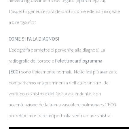
rileverà ingrossamento del fegato (epatomegalia).
L’aspetto generale sarà descritto come edematoso, vale
a dire “gonfio”.
COME SI FA LA DIAGNOSI
L’ecografia permette di pervenire alla diagnosi. La
radiografia del torace e l’
elettrocardiogramma
(ECG)
sono tipicamente normali. Nelle fasi più avanzate
compariranno una prominenza dell’atrio sinistro, del
ventricolo sinistro e dell’aorta ascendente, con
accentuazione della trama vascolare polmonare; l’ECG
potrebbe mostrare un’ipertrofia ventricolare sinistra.