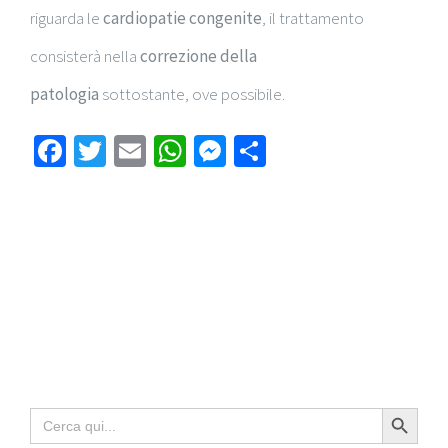
riguarda le
cardiopatie congenite
, il trattamento
consisterà nella
correzione della
patologia
sottostante, ove possibile.
Facebook
Twitter
Email
WhatsApp
Messenger
Condividi
Search Button
Search
for: