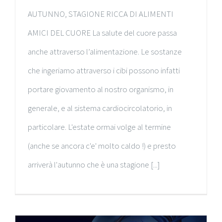
AUTUNNO, STAGIONE RICCA DI ALIMENTI
AMICI DEL CUORE La salute del cuore passa
anche attraverso l’alimentazione. Le sostanze
che ingeriamo attraverso i cibi possono infatti
portare giovamento al nostro organismo, in
generale, e al sistema cardiocircolatorio, in
particolare. L'estate ormai volge al termine
(anche se ancora c'e' molto caldo !) e presto
arriverà l'autunno che è una stagione [...]