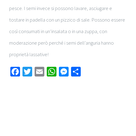
pesce. I semi invece si possono lavare, asciugare e
tostare in padella con un pizzico di sale. Possono essere
così consumati in un’insalata o in una zuppa, con
moderazione però perché i semi dell’anguria hanno
proprietà lassative!
Facebook
Twitter
Email
WhatsApp
Messenger
Condividi