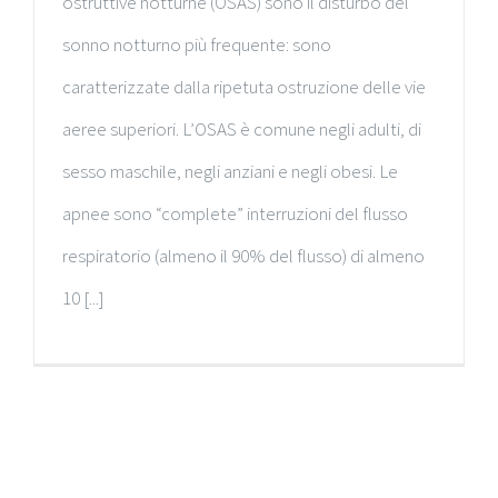
ostruttive notturne (OSAS) sono il disturbo del
sonno notturno più frequente: sono
caratterizzate dalla ripetuta ostruzione delle vie
aeree superiori. L’OSAS è comune negli adulti, di
sesso maschile, negli anziani e negli obesi. Le
apnee sono “complete” interruzioni del flusso
respiratorio (almeno il 90% del flusso) di almeno
10 [...]