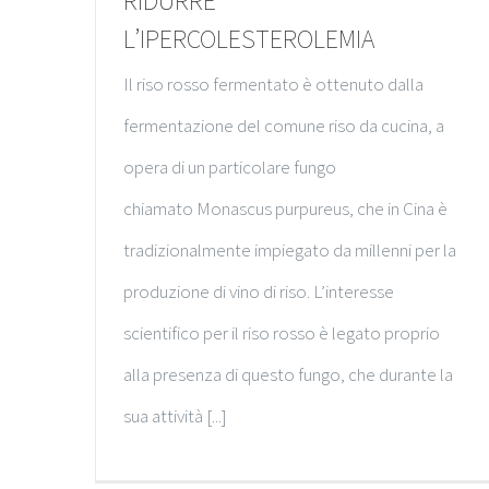
RIDURRE
L’IPERCOLESTEROLEMIA
Il riso rosso fermentato è ottenuto dalla
fermentazione del comune riso da cucina, a
opera di un particolare fungo
chiamato Monascus purpureus, che in Cina è
tradizionalmente impiegato da millenni per la
produzione di vino di riso. L’interesse
scientifico per il riso rosso è legato proprio
alla presenza di questo fungo, che durante la
sua attività [...]