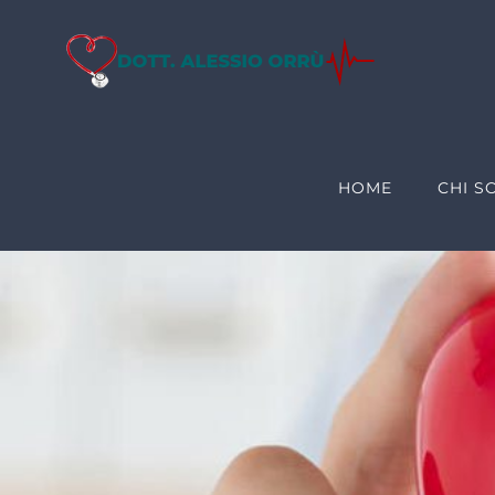
Salta
al
contenuto
HOME
CHI S