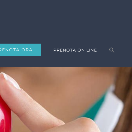
Search
for:
RENOTA ORA
PRENOTA ON LINE
Search Button