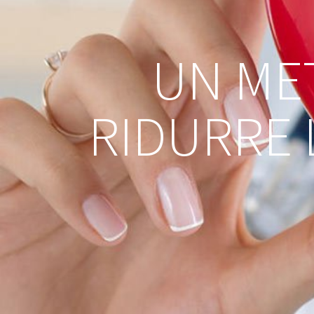
UN ME
RIDURRE 