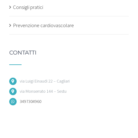
Consigli pratici
Prevenzione cardiovascolare
CONTATTI
via Luigi Einaudi 22 – Cagliari
via Monserrato 144 – Sestu
3497304960