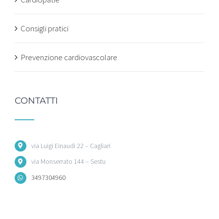
Consigli pratici
Prevenzione cardiovascolare
CONTATTI
via Luigi Einaudi 22 – Cagliari
via Monserrato 144 – Sestu
3497304960