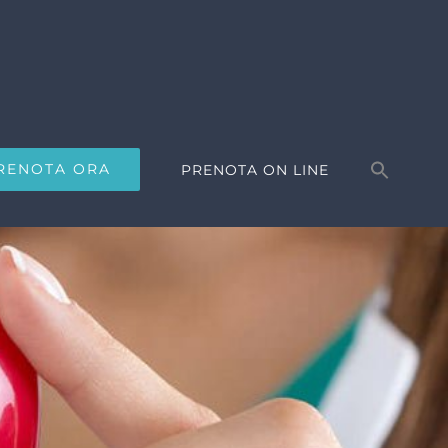
Search
for:
RENOTA ORA
PRENOTA ON LINE
Search Button