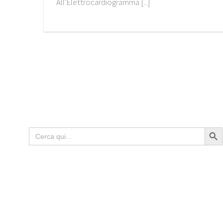
All'Elettrocardiogramma [...]
Search Butto
Search
for: