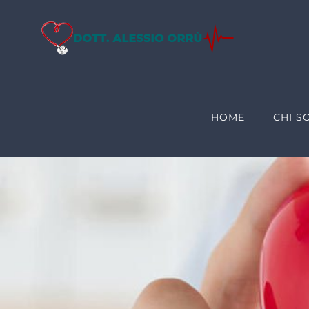
Salta
al
contenuto
HOME
CHI S