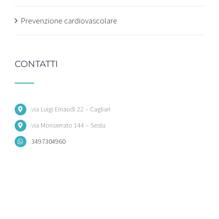
Prevenzione cardiovascolare
CONTATTI
via Luigi Einaudi 22 – Cagliari
via Monserrato 144 – Sestu
3497304960