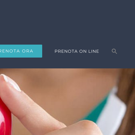
Search
for:
RENOTA ORA
PRENOTA ON LINE
Search Button