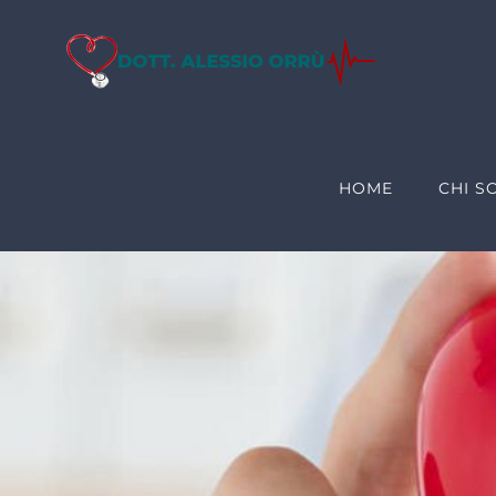
Salta
al
contenuto
HOME
CHI S