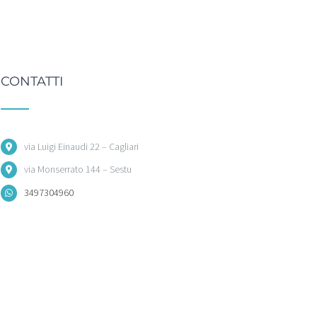
CONTATTI
via Luigi Einaudi 22 – Cagliari
via Monserrato 144 – Sestu
3497304960