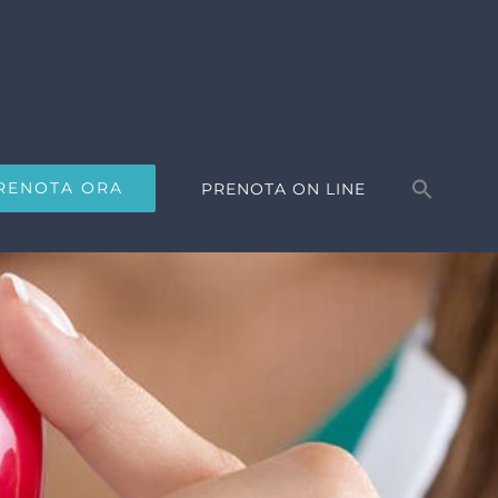
Search
for:
RENOTA ORA
PRENOTA ON LINE
Search Button