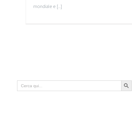
mondiale e [...]
Search Butto
Search
for: