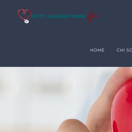
Salta
al
contenuto
HOME
CHI S