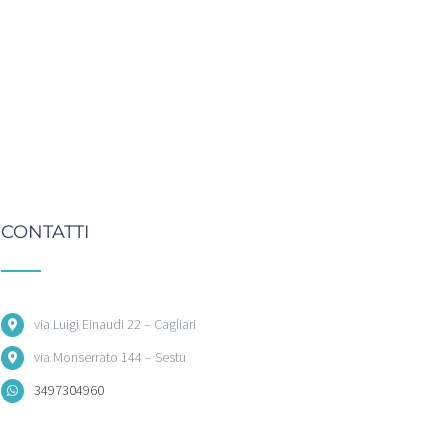
CONTATTI
via Luigi Einaudi 22 – Cagliari
via Monserrato 144 – Sestu
3497304960