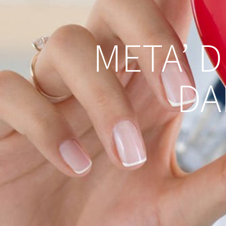
META’ D
DA