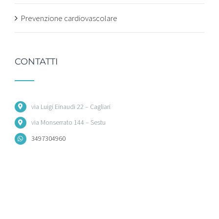
Prevenzione cardiovascolare
CONTATTI
via Luigi Einaudi 22 – Cagliari
via Monserrato 144 – Sestu
3497304960