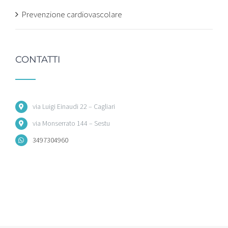
Prevenzione cardiovascolare
CONTATTI
via Luigi Einaudi 22 – Cagliari
via Monserrato 144 – Sestu
3497304960