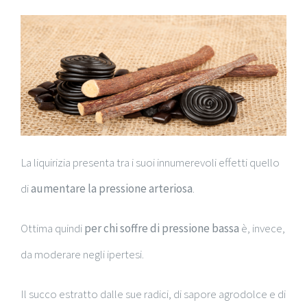
La liquirizia presenta tra i suoi innumerevoli effetti quello
di
aumentare la pressione arteriosa
.
Ottima quindi
per chi soffre di pressione bassa
è, invece,
da moderare negli ipertesi.
Il succo estratto dalle sue radici, di sapore agrodolce e di