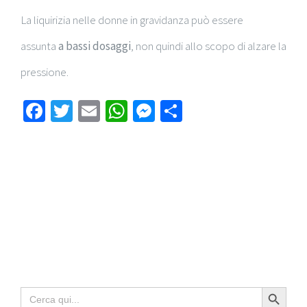
La liquirizia nelle donne in gravidanza può essere
assunta
a bassi dosaggi
, non quindi allo scopo di alzare la
pressione.
Facebook
Twitter
Email
WhatsApp
Messenger
Condividi
Search Button
Search
for: