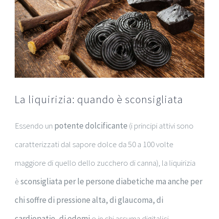
La liquirizia: quando è sconsigliata
Essendo un
potente dolcificante
(i principi attivi sono
caratterizzati dal sapore dolce da 50 a 100 volte
maggiore di quello dello zucchero di canna), la liquirizia
è
sconsigliata per le persone diabetiche ma anche per
chi soffre di pressione alta, di glaucoma, di
cardiopatie, di edemi
o in chi assuma digitalici.