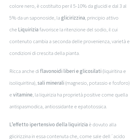
colore nero, è costituito per il 5-10% da glucidi e dal 3 al
5% da un saponoside, la
glicirizzina
, principio attivo
che
Liquirizia
favorisce la ritenzione del sodio, il cui
contenuto cambia a seconda delle provenienza, varietà e
condizioni di crescita della pianta.
Ricca anche di
flavonoidi liberi e glicosilati
(liquiritina e
isoliquiritina),
sali minerali
(magnesio, potassio e fosforo)
e
vitamine
, la liquirizia ha proprietà positive come quella
antispasmodica, antiossidante e epatotossica.
L’effetto ipertensivo della liquirizia
è dovuto alla
glicirizzina in essa contenuta che, come sale dell´acido