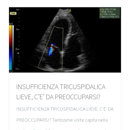
INSUFFICIENZA TRICUSPIDALICA
LIEVE, C’E’ DA PREOCCUPARSI?
INSUFFICIENZA TRICUSPIDALICA LIEVE, C'E' DA
PREOCCUPARSI? Tantissime volte capita nella