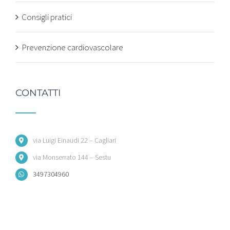
Consigli pratici
Prevenzione cardiovascolare
CONTATTI
via Luigi Einaudi 22 – Cagliari
via Monserrato 144 – Sestu
3497304960