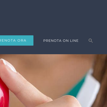
Search
for:
RENOTA ORA
PRENOTA ON LINE
Search Button