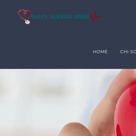
Salta
al
contenuto
HOME
CHI S