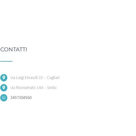
CONTATTI
via Luigi Einaudi 22 – Cagliari
via Monserrato 144 – Sestu
3497304960