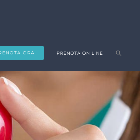
Search
for:
RENOTA ORA
PRENOTA ON LINE
Search Button