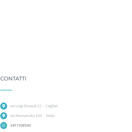
CONTATTI
via Luigi Einaudi 22 – Cagliari
via Monserrato 144 – Sestu
3497304960