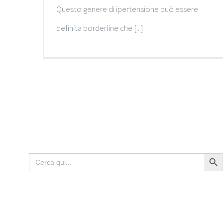
Questo genere di ipertensione può essere
definita borderline che [...]
Search Butto
Search
for: