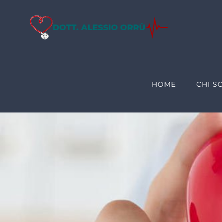
Salta
al
contenuto
HOME
CHI S