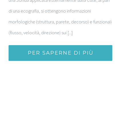
una Sonda applicata esternamente sulla Cute, al pari
di una ecografia, si ottengono informazioni
morfologiche (struttura, parete, decorso) e funzionali
(flusso, velocità, direzione) sui [...]
PER SAPERNE DI PIÙ