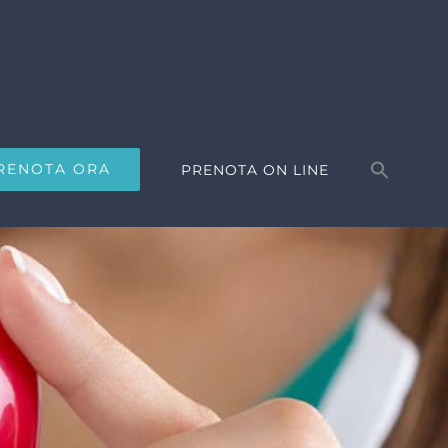
Search
for:
RENOTA ORA
PRENOTA ON LINE
Search Button