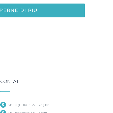
PERNE DI PIÙ
CONTATTI
via Luigi Einaudi 22 – Cagliari
via Monserrato 144 – Sestu