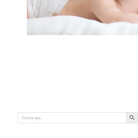
Search Butto
Search
for: