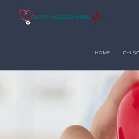
Salta
al
contenuto
HOME
CHI S