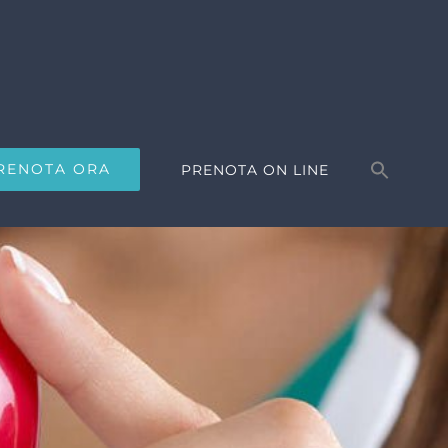
Search
for:
RENOTA ORA
PRENOTA ON LINE
Search Button