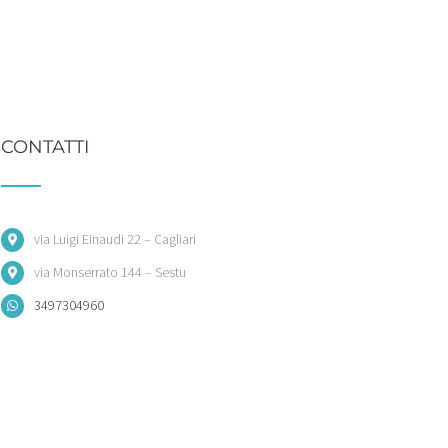
CONTATTI
via Luigi Einaudi 22 – Cagliari
via Monserrato 144 – Sestu
3497304960