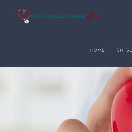
Salta
al
contenuto
HOME
CHI S