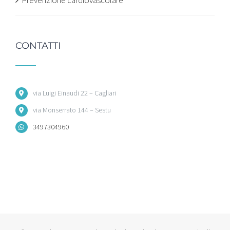
Prevenzione cardiovascolare
CONTATTI
via Luigi Einaudi 22 – Cagliari
via Monserrato 144 – Sestu
3497304960