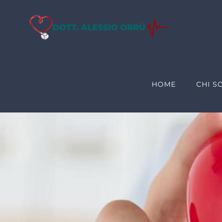
Salta
al
contenuto
HOME
CHI S