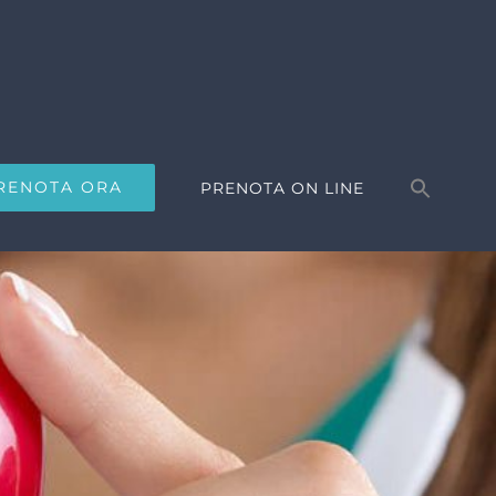
Search
for:
RENOTA ORA
PRENOTA ON LINE
Search Button