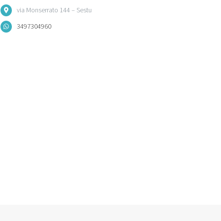
via Monserrato 144 – Sestu
3497304960