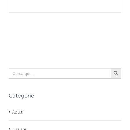
Search Button
Search
for:
Categorie
Adulti
Anziani