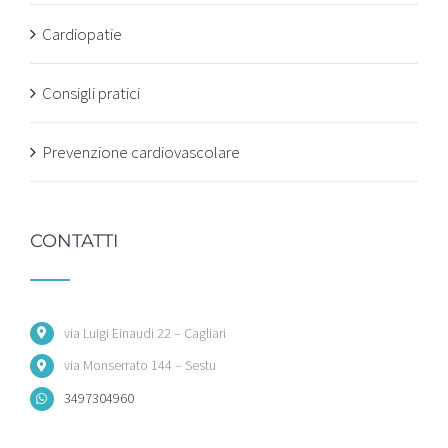
Cardiopatie
Consigli pratici
Prevenzione cardiovascolare
CONTATTI
via Luigi Einaudi 22 – Cagliari
via Monserrato 144 – Sestu
3497304960