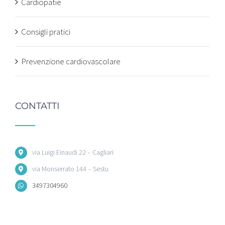
Cardiopatie
Consigli pratici
Prevenzione cardiovascolare
CONTATTI
via Luigi Einaudi 22 – Cagliari
via Monserrato 144 – Sestu
3497304960