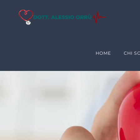
Salta
al
contenuto
HOME
CHI S