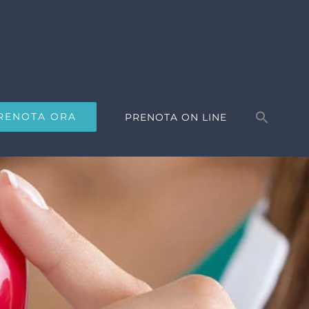
Search
for:
RENOTA ORA
PRENOTA ON LINE
Search Button