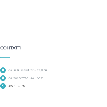
CONTATTI
via Luigi Einaudi 22 – Cagliari
via Monserrato 144 – Sestu
3497304960