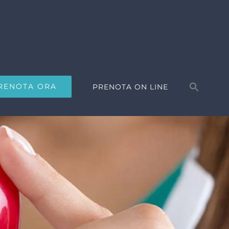
Search
for:
RENOTA ORA
PRENOTA ON LINE
Search Button