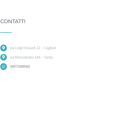
CONTATTI
via Luigi Einaudi 22 – Cagliari
via Monserrato 144 – Sestu
3497304960