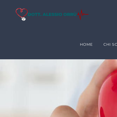
Salta
al
contenuto
HOME
CHI S