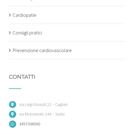
Cardiopatie
Consigli pratici
Prevenzione cardiovascolare
CONTATTI
via Luigi Einaudi 22 – Cagliari
via Monserrato 144 – Sestu
3497304960