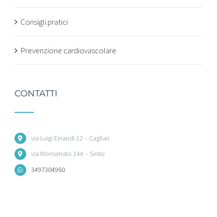
Consigli pratici
Prevenzione cardiovascolare
CONTATTI
via Luigi Einaudi 22 – Cagliari
via Monserrato 144 – Sestu
3497304960