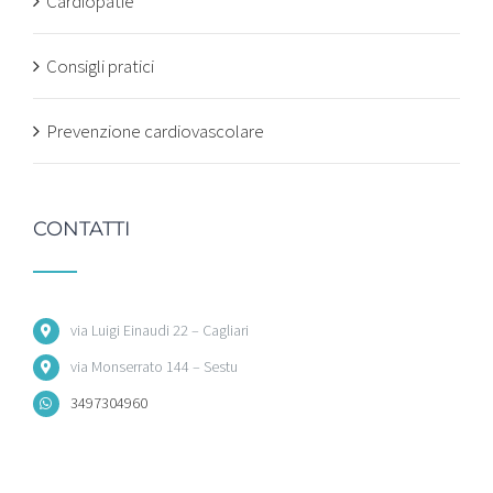
Cardiopatie
Consigli pratici
Prevenzione cardiovascolare
CONTATTI
via Luigi Einaudi 22 – Cagliari
via Monserrato 144 – Sestu
3497304960