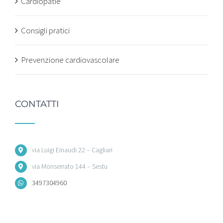
Cardiopatie
Consigli pratici
Prevenzione cardiovascolare
CONTATTI
via Luigi Einaudi 22 – Cagliari
via Monserrato 144 – Sestu
3497304960