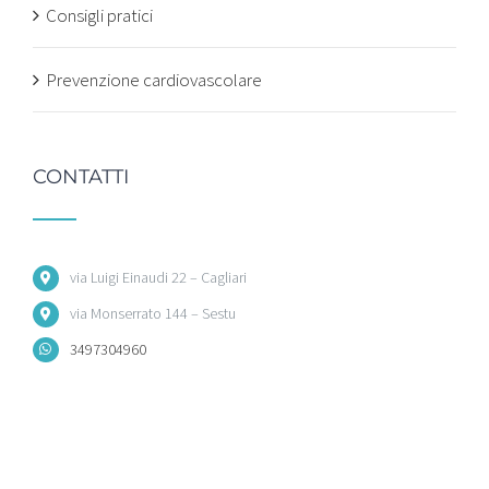
Consigli pratici
Prevenzione cardiovascolare
CONTATTI
via Luigi Einaudi 22 – Cagliari
via Monserrato 144 – Sestu
3497304960