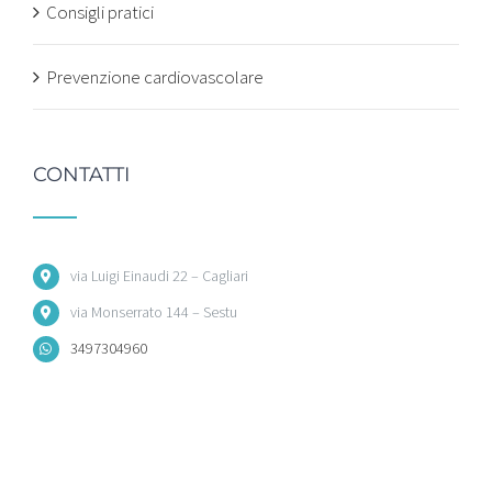
Consigli pratici
Prevenzione cardiovascolare
CONTATTI
via Luigi Einaudi 22 – Cagliari
via Monserrato 144 – Sestu
3497304960