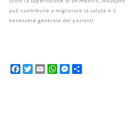
sotto la supervisione di un medico, Mounjaro
può contribuire a migliorare la salute e il
benessere generale dei pazienti.
Facebook
Twitter
Email
WhatsApp
Messenger
Condividi