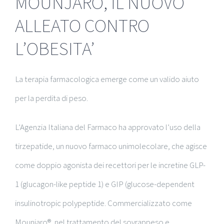
MOUNJARO, IL NUOVO
ALLEATO CONTRO
L’OBESITA’
La terapia farmacologica emerge come un valido aiuto
per la perdita di peso.
L’Agenzia Italiana del Farmaco ha approvato l’uso della
tirzepatide, un nuovo farmaco unimolecolare, che agisce
come doppio agonista dei recettori per le incretine GLP-
1 (glucagon-like peptide 1) e GIP (glucose-dependent
insulinotropic polypeptide. Commercializzato come
Mounjaro®, nel trattamento del sovrappeso e