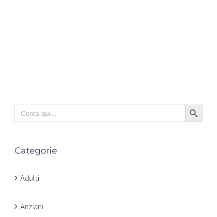
Search Button
Search
for:
Categorie
Adulti
Anziani