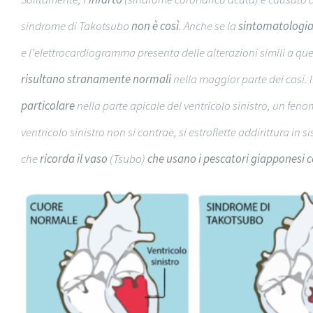
sindrome di Takotsubo
non è così
. Anche se la
sintomatologia 
e l’elettrocardiogramma presenta delle alterazioni simili a quel
risultano stranamente normali
nella maggior parte dei casi. I
particolare
nella parte apicale del ventricolo sinistro, un fe
ventricolo sinistro non si contrae, si estroflette addirittura i
che
ricorda il vaso
(Tsubo)
che usano i pescatori giapponesi c