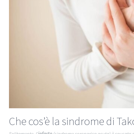
Che cos’è la sindrome di Ta
Solitamente, l’
infarto
(sindrome coronarica acuta) è causato d