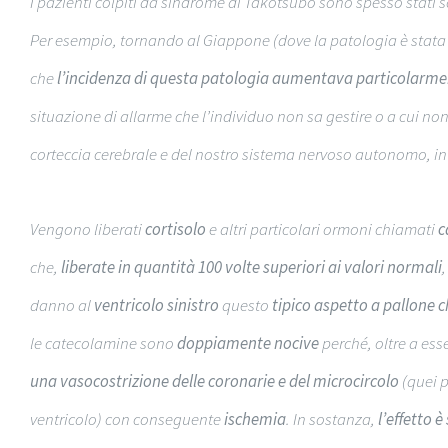
I pazienti colpiti da sindrome di Takotsubo sono spesso stati 
Per esempio, tornando al Giappone (dove la patologia è stata e
che
l’incidenza di questa patologia aumentava particolarme
situazione di allarme che l’individuo non sa gestire o a cui no
corteccia cerebrale e del nostro sistema nervoso autonomo, in
Vengono liberati
cortisolo
e altri particolari ormoni chiamati
c
che,
liberate in quantità 100 volte superiori ai valori normali
danno al
ventricolo sinistro
questo
tipico aspetto a pallone 
le catecolamine sono
doppiamente nocive
perché, oltre a es
una vasocostrizione delle coronarie e del microcircolo
(quei p
ventricolo) con conseguente
ischemia
. In sostanza,
l’effetto è