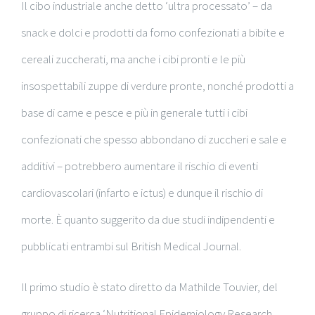
Il cibo industriale anche detto ‘ultra processato’ – da
snack e dolci e prodotti da forno confezionati a bibite e
cereali zuccherati, ma anche i cibi pronti e le più
insospettabili zuppe di verdure pronte, nonché prodotti a
base di carne e pesce e più in generale tutti i cibi
confezionati che spesso abbondano di zuccheri e sale e
additivi – potrebbero aumentare il rischio di eventi
cardiovascolari (infarto e ictus) e dunque il rischio di
morte. È quanto suggerito da due studi indipendenti e
pubblicati entrambi sul British Medical Journal.
Il primo studio è stato diretto da Mathilde Touvier, del
gruppo di ricerca ‘Nutritional Epidemiology Research