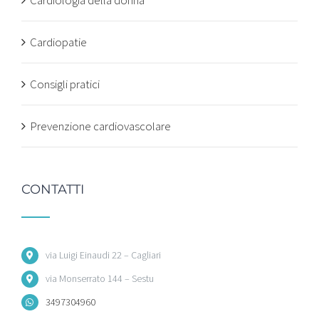
Cardiologia della donna
Cardiopatie
Consigli pratici
Prevenzione cardiovascolare
CONTATTI
via Luigi Einaudi 22 – Cagliari
via Monserrato 144 – Sestu
3497304960