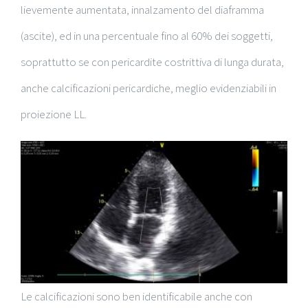
lievemente aumentata, innalzamento del diaframma
(ascite), ed in una percentuale fino al 60% dei soggetti,
soprattutto se con pericardite costrittiva di lunga durata,
anche calcificazioni pericardiche, meglio evidenziabili in
proiezione LL.
Le calcificazioni sono ben identificabile anche con