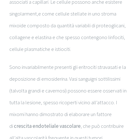
associati a capillari. Le cellule possono anche esistere
singolarment,e come cellule stellate in uno stroma
mixoide composto da quantità variabili di proteoglicani,
collagene e elastina e che spesso contengono linfociti,
cellule plasmatiche e istiociti.
Sono invariabilmente presenti gli eritrociti stravasati e la
deposizione di emosiderina. Vasi sanguigni sottilissimi
(talvolta grandi e cavernosi) possono essere osservati in
tutta la lesione, spesso ricoperti vicino all’attacco. I
mixomi hanno dimostrato di elaborare un fattore
di
crescita endoteliale vascolare
, che può contribuire
all’alta vascolarità frequente in questi tumori.