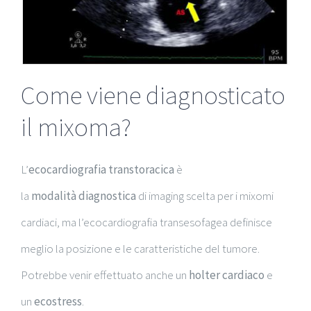
Come viene diagnosticato
il mixoma?
L’
ecocardiografia transtoracica
è
la
modalità
diagnostica
di imaging scelta per i mixomi
cardiaci, ma l’ecocardiografia transesofagea definisce
meglio la posizione e le caratteristiche del tumore.
Potrebbe venir effettuato anche un
holter cardiaco
e
un
ecostress
.