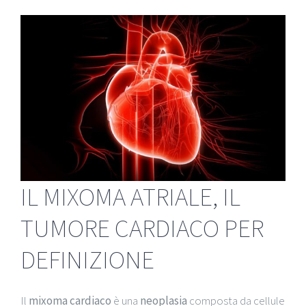
IL MIXOMA ATRIALE, IL
TUMORE CARDIACO PER
DEFINIZIONE
Il
mixoma
cardiaco
è una
neoplasia
composta da cellule