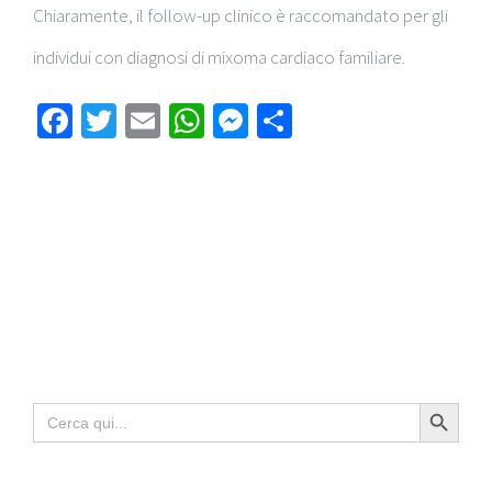
Chiaramente, il follow-up clinico è raccomandato per gli
individui con diagnosi di mixoma cardiaco familiare.
Facebook
Twitter
Email
WhatsApp
Messenger
Condividi
Search Button
Search
for: