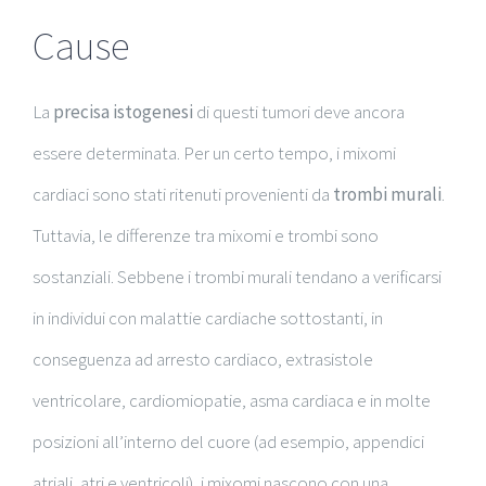
Cause
La
precisa
istogenesi
di questi tumori deve ancora
essere determinata. Per un certo tempo, i mixomi
cardiaci sono stati ritenuti provenienti da
trombi
murali
.
Tuttavia, le differenze tra mixomi e trombi sono
sostanziali. Sebbene i trombi murali tendano a verificarsi
in individui con malattie cardiache sottostanti, in
conseguenza ad arresto cardiaco, extrasistole
ventricolare, cardiomiopatie, asma cardiaca e in molte
posizioni all’interno del cuore (ad esempio, appendici
atriali, atri e ventricoli), i mixomi nascono con una