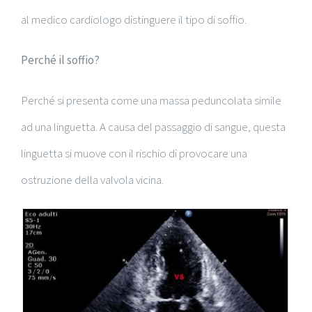
al medico cardiologo distinguere il tipo di soffio.
Perché il soffio?
Perché si presenta come una massa peduncolata simile
ad una linguetta. A causa del passaggio di sangue, questa
linguetta si muove con il rischio di provocare una
ostruzione della valvola vicina.