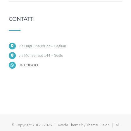
CONTATTI
via Luigi Einaudi 22 – Cagliari
via Monserrato 144 – Sestu
3497304960
© Copyright 2012 -
2026 | Avada Theme by
Theme Fusion
| All