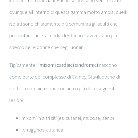
individui molto anziani. Anche se possono venir trovati
ovunque all’interno di questa gamma molto ampia, quelli
isolati sono chiaramente più comuni tra gli adulti che
presentano un’età media di 50 anni e si verificano più
spesso nelle donne che negli uomini.
Tipicamente, i
mixomi cardiaci sindromici
nascono
come parte del complesso di Carney. Si sviluppano di
solito in combinazione con una o più delle seguenti
lesioni:
mixomi in altri siti (es. cutanei, mucose, seno)
lentigginosi cutanea