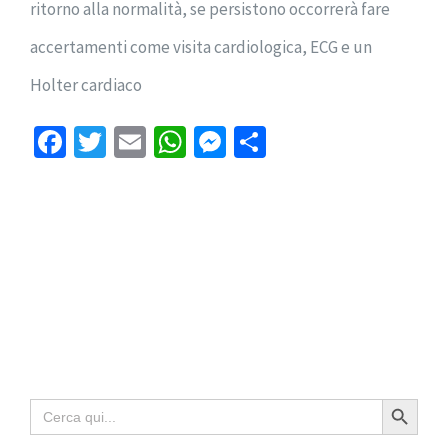
ritorno alla normalità, se persistono occorrerà fare
accertamenti come visita cardiologica, ECG e un
Holter cardiaco
Facebook
Twitter
Email
WhatsApp
Messenger
Condividi
Search Button
Search
for: