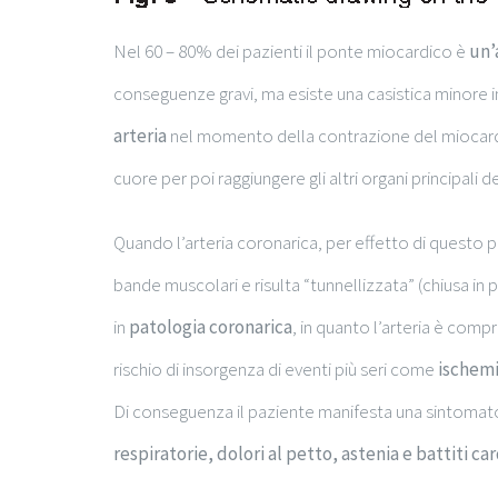
Nel 60 – 80% dei pazienti il ponte miocardico è
un’
conseguenze gravi, ma esiste una casistica minore i
arteria
nel momento della contrazione del miocardio
cuore per poi raggiungere gli altri organi principali d
Quando l’arteria coronarica, per effetto di questo p
bande muscolari e risulta “tunnellizzata” (chiusa in
in
patologia coronarica
, in quanto l’arteria è comp
rischio di insorgenza di eventi più seri come
ischemi
Di conseguenza il paziente manifesta una sintomatol
respiratorie, dolori al petto, astenia e battiti card