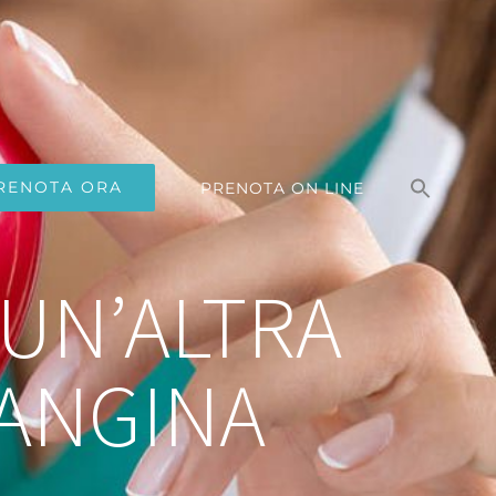
Search
for:
RENOTA ORA
PRENOTA ON LINE
Search Button
,UN’ALTRA
 ANGINA