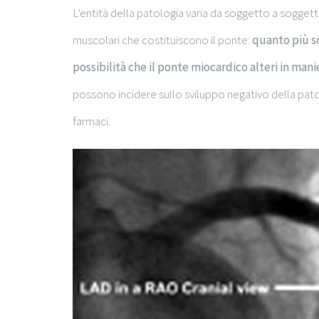
L’entità della patologia varia da soggetto a soggett
muscolari che costituiscono il ponte:
quanto più s
possibilità che il ponte miocardico alteri in mani
possono incidere sullo sviluppo negativo della patol
farmaci.