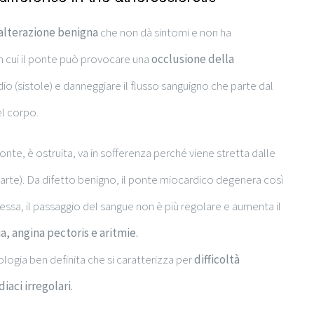
alterazione benigna
che non dà sintomi e non ha
n cui il ponte può provocare una
occlusione della
 (sistole) e danneggiare il flusso sanguigno che parte dal
el corpo.
onte, è ostruita, va in sofferenza perché viene stretta dalle
 parte). Da difetto benigno, il ponte miocardico degenera così
ressa, il passaggio del sangue non è più regolare e aumenta il
a, angina pectoris e aritmie.
ogia ben definita che si caratterizza per
difficoltà
iaci irregolari.