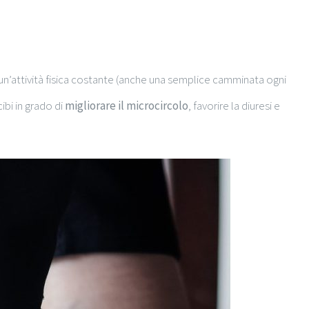
e un’attività fisica costante (anche una semplice camminata ogni
ibi in grado di
migliorare il microcircolo
, favorire la diuresi e