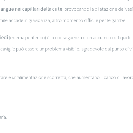
sangue nei capillari della cute
, provocando la dilatazione dei vasi
imile accade in gravidanza, altro momento difficile per le gambe.
iedi
(edema periferico) è la conseguenza di un accumulo di liquidi: la
e caviglie può essere un problema visibile, sgradevole dal punto d
tare e un’alimentazione scorretta, che aumentano il carico di lavoro 
ria.