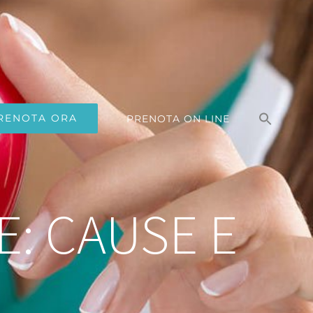
Search
for:
RENOTA ORA
PRENOTA ON LINE
Search Button
E: CAUSE E