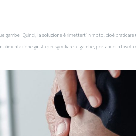
e tue gambe. Quindi, la soluzione è rimetterti in moto, cioè praticar
un’alimentazione giusta per sgonfiare le gambe, portando in tavola c