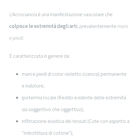
L’Acrocianosi è una manifestazione vascolare che
colpisce le estremità degli arti
, prevalentemente
mani
e piedi
.
È caratterizzata in genere da:
mani e piedi di color violetto (cianosi) permanente
e indolore;
ipotermia locale (freddo evidente delle estremità
sia soggettivo che oggettivo);
infiltrazione elastica dei tessuti (Cute con aspetto a
“imbottitura di cotone”);