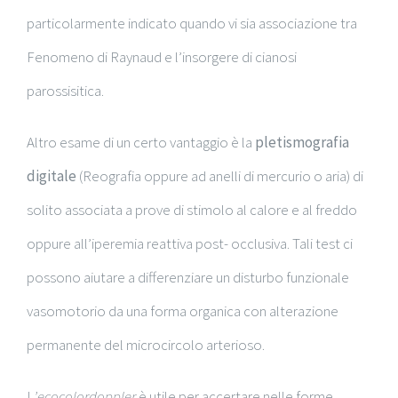
particolarmente indicato quando vi sia associazione tra
Fenomeno di Raynaud e l’insorgere di cianosi
parossisitica.
Altro esame di un certo vantaggio è la
pletismografia
digitale
(Reografia oppure ad anelli di mercurio o aria) di
solito associata a prove di stimolo al calore e al freddo
oppure all’iperemia reattiva post- occlusiva. Tali test ci
possono aiutare a differenziare un disturbo funzionale
vasomotorio da una forma organica con alterazione
permanente del microcircolo arterioso.
L
’ecocolordoppler
è utile per accertare nelle forme