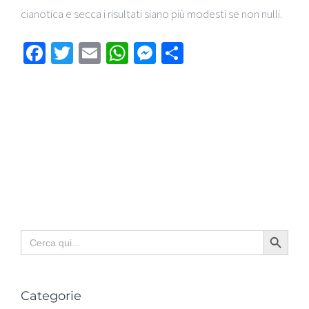
cianotica e secca i risultati siano più modesti se non nulli.
Facebook
Twitter
Email
WhatsApp
Messenger
Condividi
Search Button
Search
for:
Categorie