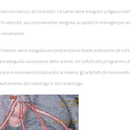
 con mezzo di contrasto. L’esame viene eseguito a digiuno inietta
alta velocità; successivamente vengono acquisite le immagini per una
 da movimento.
 minuto viene eseguita una preparazione bradicardizzante (di solito 
d adeguata valutazione delle arterie. Un sofisticato programma di
e non è in movimento) riducendo al minimo gli artefatti da movimento
iuntamente dal radiologo e dal cardiologo.