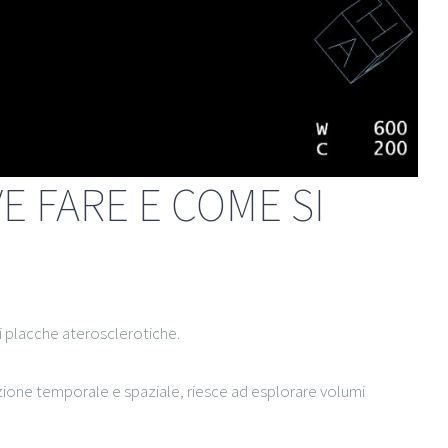
VE FARE E COME SI
di placche aterosclerotiche.
zione temporale e spaziale, riesce ad esplorare volumi