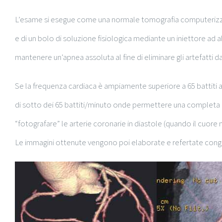
L’esame si esegue come una normale tomografia computerizzata
e di un bolo di soluzione fisiologica mediante un iniettore ad 
mantenere un’apnea assoluta al fine di eliminare gli artefatti
Se la frequenza cardiaca è ampiamente superiore a 65 battiti al
di sotto dei 65 battiti/minuto onde permettere una completa e
“fotografare” le arterie coronarie in diastole (quando il cuor
Le immagini ottenute vengono poi elaborate e refertate cong