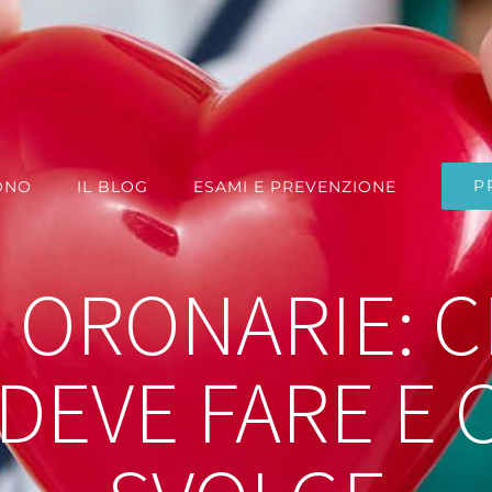
P
ONO
IL BLOG
ESAMI E PREVENZIONE
 ORONARIE: CH
 DEVE FARE E 