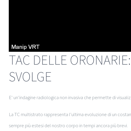
TAC DELLE ORONARIE: 
SVOLGE
E’ un’indagine radiologica non invasiva che permette di visuali
La TC multistrato rappresenta l’ultima evoluzione di un costa
sempre più estesi del nostro corpo in tempi ancora più brevi.