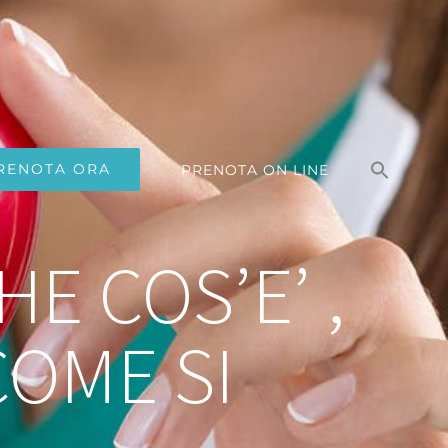
Search
for:
RENOTA ORA
PRENOTA ON LINE
Search Button
E COS’E’ ,
COME SI