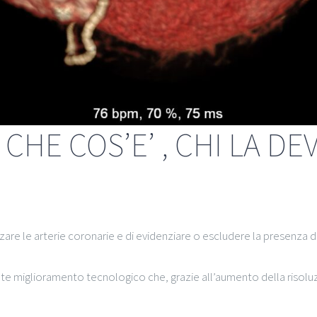
CHE COS’E’ , CHI LA DE
zzare le arterie coronarie e di evidenziare o escludere la presenza 
nte miglioramento tecnologico che, grazie all’aumento della risolu